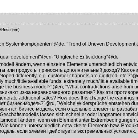
\Resource)
 von Systemkomponenten"@de
,
"Trend of Uneven Development
equal development"@en
,
"Ungleiche Entwicklung"@de
odell ändern, wenn einzelne Elemente unterschiedlich entwicke
нты или продукты приносить дополнительный доход? Как он
loped differently, e.g. customer channels are digitized, etc.?"
 much/little available funds, extremely much/little available ti
nge the business model?"@en
,
"What contradictions arise from
озникают из-за неравномерного развития? Как эти противо
 generate additional sales? How does this change the earning
яет бизнес-модель?"@ru
,
"Welche Widersprüche entstehen du
зменится бизнес-модель, если отдельные элементы разраба
eschäftsmodells lassen sich schneller oder langsamer entwic
tsmodell ändern, wenn ein Element unter Extrembedingungen wie
"Wie können unterschiedlich entwickelte Elemente bzw. Produk
модель, если элемент действует в экстремальных условиях,