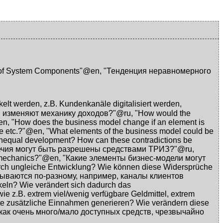
 of System Components"@en
,
"Тенденция неравномерного
lt werden, z.B. Kundenkanäle digitalisiert werden,
и изменяют механику доходов?"@ru
,
"How would the
@en
,
"How does the business model change if an element is
me etc.?"@en
,
"What elements of the business model could be
 unequal development? How can these contradictions be
речия могут быть разрешены средствами ТРИЗ?"@ru
,
s mechanics?"@en
,
"Какие элементы бизнес-модели могут
rch ungleiche Entwicklung? Wie können diese Widersprüche
тываются по-разному, например, каналы клиентов
keln? Wie verändert sich dadurch das
 z.B. extrem viel/wenig verfügbare Geldmittel, extrem
te zusätzliche Einnahmen generieren? Wie verändern diese
 как очень много/мало доступных средств, чрезвычайно