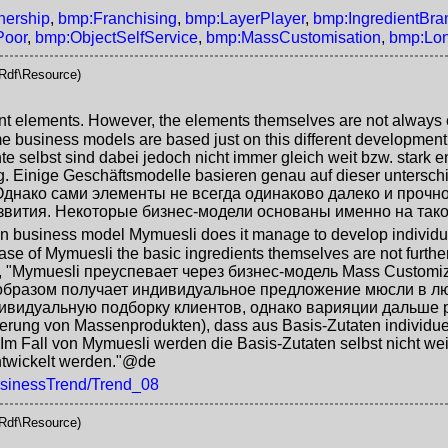
nership
,
bmp:Franchising
,
bmp:LayerPlayer
,
bmp:IngredientBra
Poor
,
bmp:ObjectSelfService
,
bmp:MassCustomisation
,
bmp:Lon
Rdf\Resource)
ent elements. However, the elements themselves are not always 
me business models are based just on this different development
 selbst sind dabei jedoch nicht immer gleich weit bzw. stark en
. Einige Geschäftsmodelle basieren genau auf dieser untersch
Однако сами элементы не всегда одинаково далеко и прочно
вития. Некоторые бизнес-модели основаны именно на тако
 business model Mymuesli does it manage to develop individual
 case of Mymuesli the basic ingredients themselves are not furth
,
"Mymuesli преуспевает через бизнес-модель Mass Customiz
бразом получает индивидуальное предложение мюсли в лю
ивидуальную подборку клиентов, однако варияции дальше 
sierung von Massenprodukten), dass aus Basis-Zutaten individu
. Im Fall von Mymuesli werden die Basis-Zutaten selbst nicht we
ntwickelt werden."@de
BusinessTrend/Trend_08
Rdf\Resource)