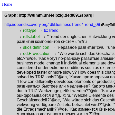
Home
Graph: http://wumm.uni-leipzig.de:8891/sparql
http://opendiscovery.org/rdf/BusinessTrend/Trend_08
(EasyRdf
→
→
rdf:type
tc:Trend
→
→
rdfs:label
"Trend der ungleichen Entwicklung
развития компонентов системы"@ru
→
→
skos:definition
"неравное развитие"@ru
,
"un
→
→
od:Provocation
"Wie würde sich das Geschäftsm
etc.?"@de
,
"Как могут по-разному развитые элеме
business model change if individual elements are deve
considered under extreme conditions such as extremely
developed faster or more slowly? How does this cha
solved by TRIZ tools?"@en
,
"Какие противоречия в
"How can differently developed elements or products
развиваться быстрее или медленнее? Как это мен
durch TRIZ-Werkzeuge gelöst werden?"@de
,
"Как и
оцифровываются и т.д."@ru
,
"Welche Elemente des G
Geschäftsmodell?"@de
,
"Wie würde sich das Geschäf
viel/wenig verfügbare Zeit etc. betrachtet wird?"@de
,
die Ertragsmechanik?"@de
,
"Как изменится бизнес-
много/мало доступного времени и т.д.?"@ru