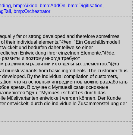
nding
,
bmp:Aikido
,
bmp:AddOn
,
bmp:Digitisation
,
gTail
,
bmp:Orchestrator
equally far or strong developed and therefore sometimes
 of their individual elements."@en
,
"Ein Geschäftsmodell
twickelt und bedürfen daher teilweise einer
iedlichen Entwicklung ihrer einzelnen Elemente."@de
,
 развиты и поэтому иногда требуют
м различном развитии их отдельных элементов."@ru
 muesli variants from basic ingredients. The customer thus
er developed. By the individual compilation of customers,
ation, что из основных ингредиентов можно разработать
бое время. В случае с Mymuesli сами основные
развивются."@ru
,
"Mymuesli schafft es durch das
elle Müslivarianten entwickelt werden können. Der Kunde
iter entwickelt, durch die individuelle Zusammenstellung der