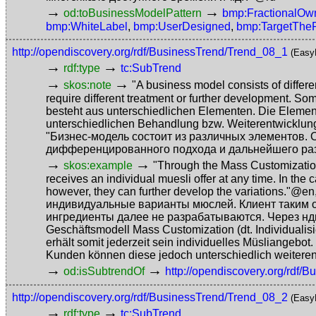
→
→
od:toBusinessModelPattern
bmp:FractionalOw
bmp:WhiteLabel
,
bmp:UserDesigned
,
bmp:TargetThe
http://opendiscovery.org/rdf/BusinessTrend/Trend_08_1
(Easy
→
→
rdf:type
tc:SubTrend
→
→
skos:note
"A business model consists of differ
require different treatment or further development. So
besteht aus unterschiedlichen Elementen. Die Elemente
unterschiedlichen Behandlung bzw. Weiterentwicklung
"Бизнес-модель состоит из различных элементов. 
дифференцированного подхода и дальнейшего раз
→
→
skos:example
"Through the Mass Customization
receives an individual muesli offer at any time. In the
however, they can further develop the variations."@en
индивидуальные варианты мюслей. Клиент таким о
ингредиенты далее не разрабатываются. Через нд
Geschäftsmodell Mass Customization (dt. Individuali
erhält somit jederzeit sein individuelles Müsliangebot
Kunden können diese jedoch unterschiedlich weitere
→
→
od:isSubtrendOf
http://opendiscovery.org/rdf/
http://opendiscovery.org/rdf/BusinessTrend/Trend_08_2
(Easy
→
→
rdf:type
tc:SubTrend