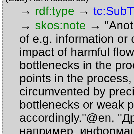
→
→
rdf:type
tc:Sub
→
→
skos:note
"Anot
of e.g. information or
impact of harmful flow
bottlenecks in the pr
points in the process, 
circumvented by preci
bottlenecks or weak p
accordingly."@en
,
"Д
например, информац