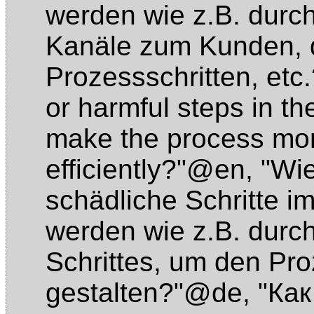
werden wie z.B. durc
Kanäle zum Kunden, 
Prozessschritten, et
or harmful steps in th
make the process more
efficiently?"@en
,
"Wi
schädliche Schritte 
werden wie z.B. durc
Schrittes, um den Pro
gestalten?"@de
,
"Ка