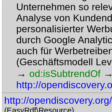
Unternehmen so relev
Analyse von Kundend
personalisierter Wer
durch Google Analyti
auch für Werbetreiben
(Geschäftsmodell Le
→
od:isSubtrendOf
http://opendiscovery.
http://opendiscovery.or
(EasyRdf\Resource)