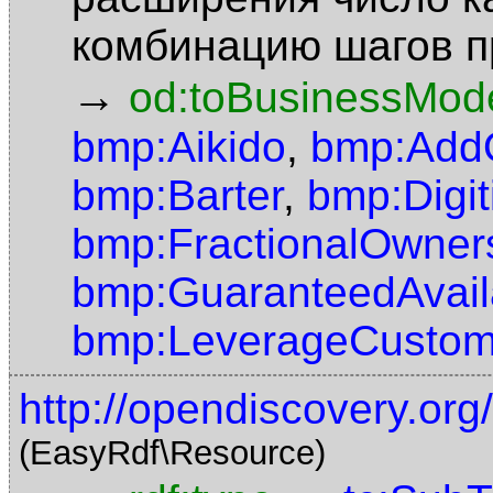
комбинацию шагов пр
→
od:toBusinessMode
bmp:Aikido
,
bmp:Add
bmp:Barter
,
bmp:Digit
bmp:FractionalOwner
bmp:GuaranteedAvaila
bmp:LeverageCustom
http://opendiscovery.or
(EasyRdf\Resource)