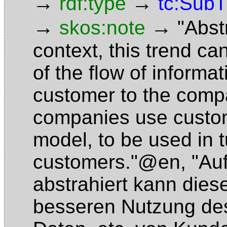
→
→
rdf:type
tc:Sub
→
→
skos:note
"Abst
context, this trend c
of the flow of informat
customer to the comp
companies use custom
model, to be used in tu
customers."@en
,
"Au
abstrahiert kann dies
besseren Nutzung des