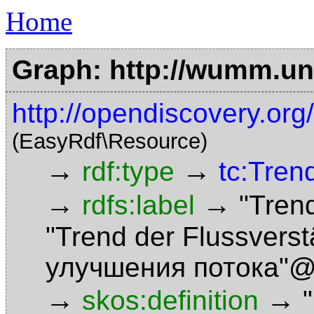
Home
Graph: http://wumm.uni
http://opendiscovery.or
(EasyRdf\Resource)
→
→
rdf:type
tc:Tren
→
→
rdfs:label
"Tren
"Trend der Flussver
улучшения потока"@
→
→
skos:definition