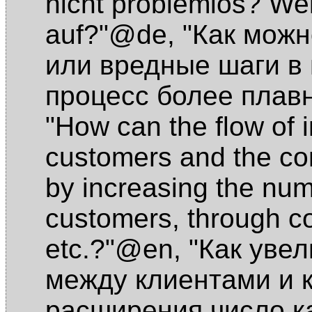
nicht problemlos? We
auf?"@de
,
"Как можн
или вредные шаги в 
процесс более пла
"How can the flow of 
customers and the c
by increasing the num
customers, through co
etc.?"@en
,
"Как уве
между клиентами и к
расширения число ка