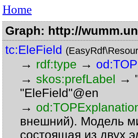
Home
Graph: http://wumm.uni
tc:EleField
(EasyRdf\Resour
→
→
rdf:type
od:TOP
→
→
skos:prefLabel
"EleField"@en
→
od:TOPExplanatio
внешний). Модель м
состоящая из двух э