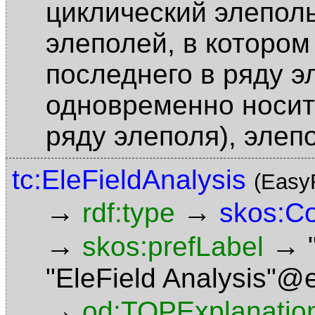
циклический элепол
элеполей, в котором
последнего в ряду э
одновременно носит
ряду элеполя), элеп
tc:EleFieldAnalysis
(Easy
→
→
rdf:type
skos:C
→
→
skos:prefLabel
"EleField Analysis"@
→
od:TOPExplanatio