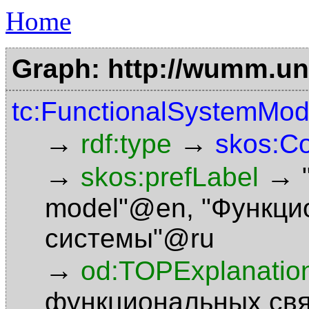
Home
Graph: http://wumm.uni
tc:FunctionalSystemMod
→
→
rdf:type
skos:C
→
→
skos:prefLabel
model"@en
,
"Функци
системы"@ru
→
od:TOPExplanatio
функциональных св