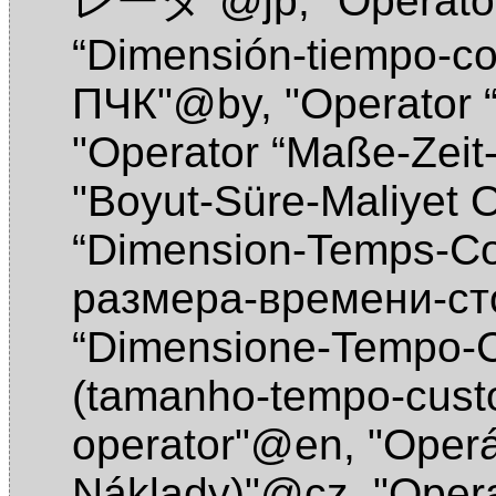
レータ"@jp
,
"Operat
“Dimensión-tiempo-c
ПЧК"@by
,
"Operator
"Operator “Maße-Zei
"Boyut-Süre-Maliyet 
“Dimension-Temps-Co
размера-времени-с
“Dimensione-Tempo-C
(tamanho-tempo-cust
operator"@en
,
"Oper
Náklady)"@cz
,
"Oper