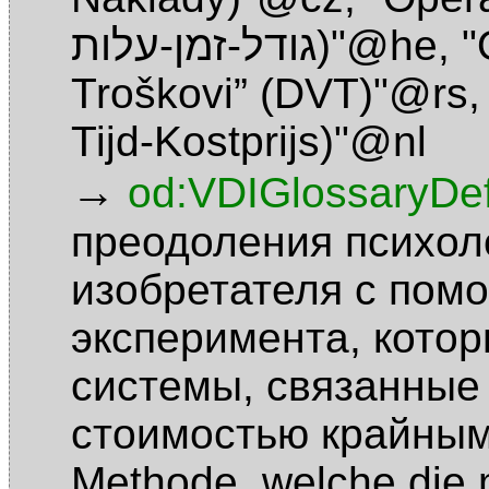
(גודל-זמן-עלות"@he
,
"
Troškovi” (DVT)"@rs
Tijd-Kostprijs)"@nl
→
od:VDIGlossaryDefi
преодоления психол
изобретателя с пом
эксперимента, котор
системы, связанные
стоимостью крайным
Methode, welche die