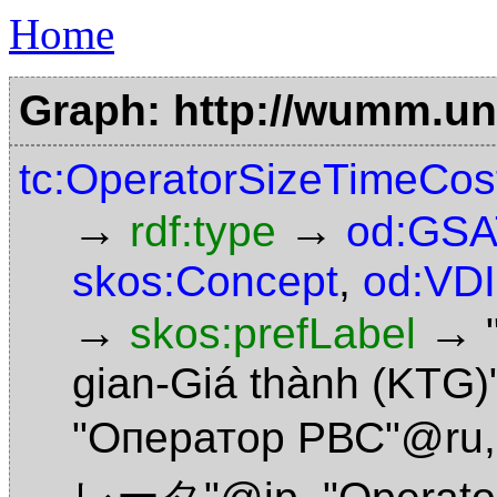
Home
Graph: http://wumm.uni
tc:OperatorSizeTimeCos
→
→
rdf:type
od:GSA
skos:Concept
,
od:VDI
→
→
skos:prefLabel
gian-Giá thành (KTG
"Оператор РВС"@ru