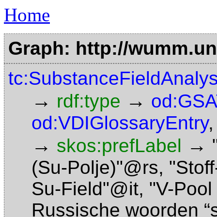
Home
Graph: http://wumm.uni
tc:SubstanceFieldAnalys
→
→
rdf:type
od:GSA
od:VDIGlossaryEntry
→
→
skos:prefLabel
(Su-Polje)"@rs
,
"Stof
Su-Field"@it
,
"V-Pool
Russische woorden “s