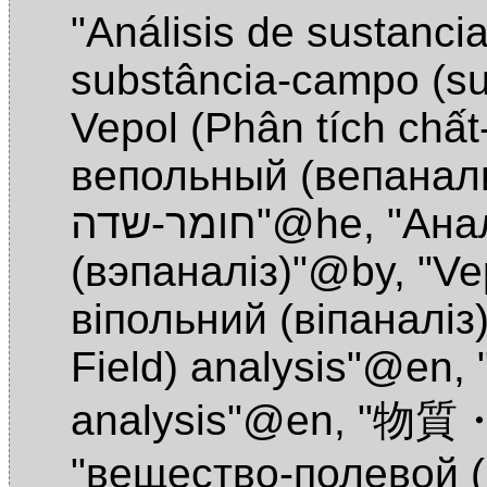
"Análisis de sustanc
substância-campo (s
Vepol (Phân tích chấ
вепольный (вепанал
חומר-שדה"@he
,
"Ана
(вэпаналіз)"@by
,
"Ve
вiпольний (вiпаналi
Field) analysis"@en
,
analysis"@en
,
"物質
"вещество-полевой 