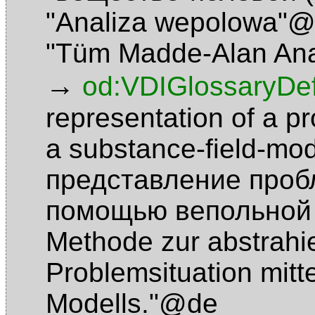
"Analiza wepolowa"@
"Tüm Madde-Alan Ana
→
od:VDIGlossaryDefi
representation of a p
a substance-field-mo
представление проб
помощью вепольной
Methode zur abstrahie
Problemsituation mitte
Modells."@de