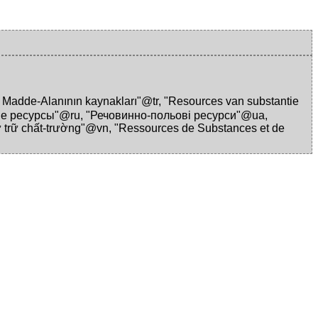
Madde-Alanının kaynakları"@tr
,
"Resources van substantie
е ресурсы"@ru
,
"Речовинно-польовi ресурси"@ua
,
 trữ chất-trường"@vn
,
"Ressources de Substances et de