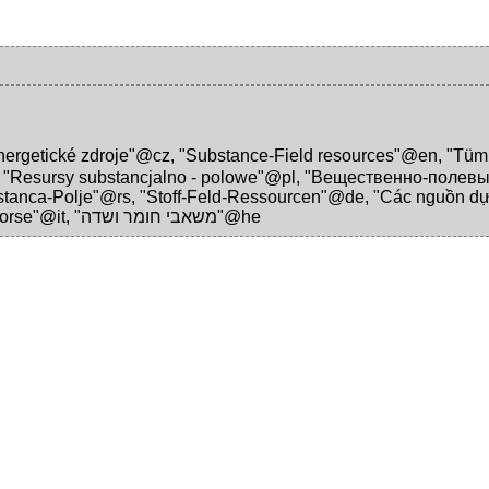
nergetické zdroje"@cz
,
"Substance-Field resources"@en
,
"Tüm 
,
"Resursy substancjalno - polowe"@pl
,
"Вещественно-полевы
stanca-Polje"@rs
,
"Stoff-Feld-Ressourcen"@de
,
"Các nguồn dự
orse"@it
,
"משאבי חומר ושדה"@he