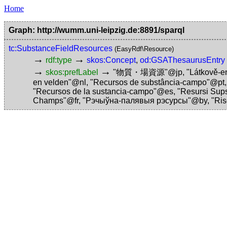
Home
Graph: http://wumm.uni-leipzig.de:8891/sparql
tc:SubstanceFieldResources
(EasyRdf\Resource)
→
→
rdf:type
skos:Concept
,
od:GSAThesaurusEntry
→
→
skos:prefLabel
"物質・場資源"@jp
,
"Látkově-e
en velden"@nl
,
"Recursos de substância-campo"@pt
"Recursos de la sustancia-campo"@es
,
"Resursi Sup
Champs"@fr
,
"Рэчыўна-палявыя рэсурсы"@by
,
"Ris